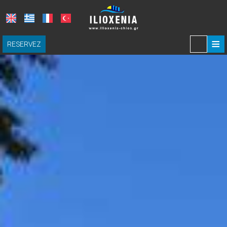
≡
RESERVEZ
MAISON
HÉBERGEMENT
LOGEMENT
EXPÉRIENCES
DRINKING & DINING
CHOSES À FAIRE À CHIOS
GALERIE DES PHOTOS
DEMANDE