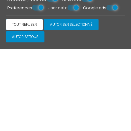
Preferences
User data
Google ads
TOUT REFUSER
AUTORISER SÉLECTIONNÉ
AUTORISE TOUS
Family Room
30 m²
2 personnes
1 très grand lit double, 2 canapés-lits
VOIR PLUS
RESERVEZ