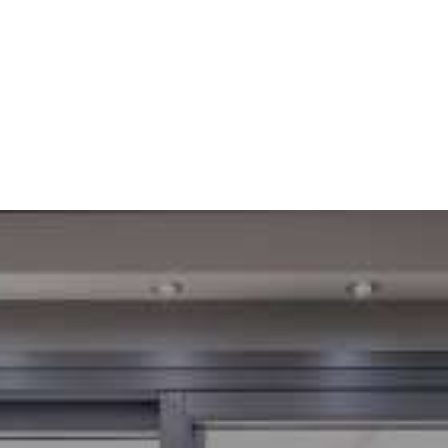
Profitez de vacances mémorables à la mer dans des
appartements récemment rénovés, avec un personnel
infatigable à votre service. Tout est fait pour la
satisfaction ultime de notre précieux invité.
Nous vous souhaitons un agréable séjour.
VOIR PLUS
C
E QUE CET ENDROIT
OFFRE