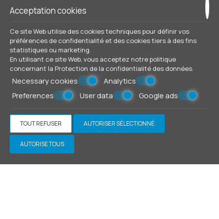
Acceptation cookies
Ce site Web utilise des cookies techniques pour définir vos
préférences de confidentialité et des cookies tiers à des fins
statistiques ou marketing.
A
En utilisant ce site Web, vous acceptez notre politique
u final, nous y sommes parvenus
concernant la
Protection de la confidentialité des données
.
Necessary cookies
Analytics
On a fait de nombreuses efforts, et toutes ont valu le
Preferences
User data
Google ads
coup. On les a faites pour tous les peuples qui nous ont
montré leur dévotion et leur confiance sur nos services,
en choisissant notre complexe pour leurs vacances. On
TOUT REFUSER
AUTORISER SÉLECTIONNÉ
continuera nos efforts pour le meilleur, et, tout à fait, on
promise qu’on continuera à tenir en compte tous ces
AUTORISE TOUS
petits détails connectés à améliorer encore plus nos
établissements et nos services. On croit fermement aux
valeurs, lesquelles on a besoin d’ accentuer.