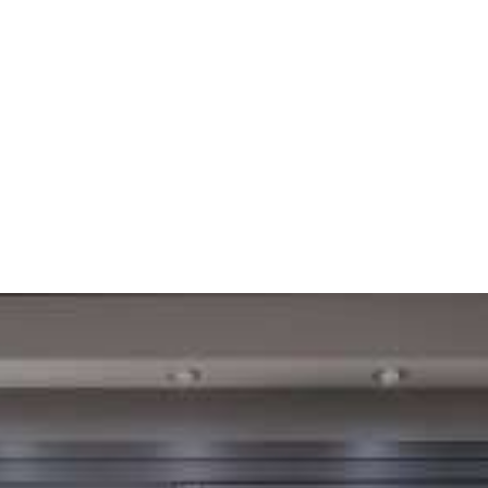
k
onaklamanızın keyfini çıkarın
Yenilenen dairelerimizde, yorulmak bilmez personelimizle
deniz kenarında unutulmaz bir tatilin keyfini çıkarın. Hepsi
siz değerli misafirlerimizin memnuniyeti için yapılmıştır.
Keyifli bir konaklama geçirmenizi dileriz.
DAHA FAZLA GÖSTER
B
U YER NE SUNAR