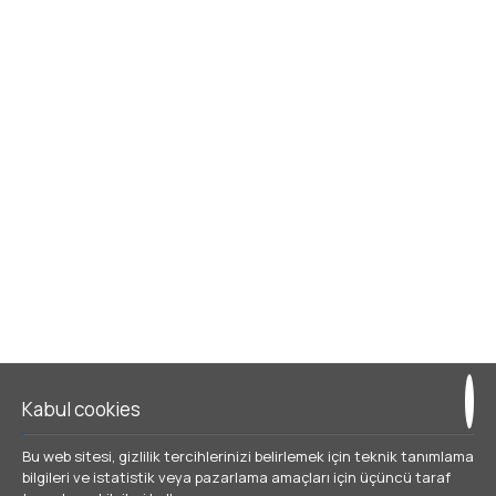
F
elsefemiz
Ilioxenia, hem eski hem yeni müşterilemimizin
memnuniyetini sağlayabilen tesisler ve hizmetleri
geliştirebilmek için pek çok değişiklikler gerçekleştirdi.
Turizm alanında çalışan üçüncü nesiliz. Küçük
bir konaklama profilini geliştirebilmek için tecrübemize
bağlayarak son beş yılda taze fikirler ve felsefeyle değerli
müşterilerin ihtiyaçlarına ve memnuniyetine vurguladık.
Kabul cookies
Bu web sitesi, gizlilik tercihlerinizi belirlemek için teknik tanımlama
bilgileri ve istatistik veya pazarlama amaçları için üçüncü taraf