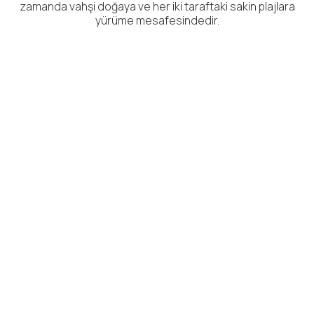
zamanda vahşi doğaya ve her iki taraftaki sakin plajlara
yürüme mesafesindedir.
K
onumumuz
Ilioxenia ChiosStudios & Apartments, Sakız