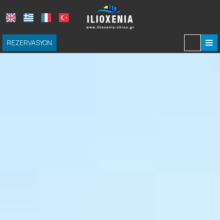
≡
REZERVASYON
ANASAYFA
BÖLGE
ODALAMIRIZ
DENEYIMLER
DRINKING & DINING
SAKIZ ADASI GEZILECEK YERLER
SAĞLAMALAR & HIZMETLER
SORUŞTURMA