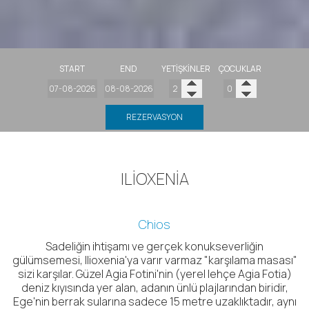
START
END
YETIŞKINLER
ÇOCUKLAR
REZERVASYON
ILIOXENIA
Chios
Sadeliğin ihtişamı ve gerçek konukseverliğin
gülümsemesi, Ilioxenia'ya varır varmaz "karşılama masası"
sizi karşılar. Güzel Agia Fotini'nin (yerel lehçe Agia Fotia)
deniz kıyısında yer alan, adanın ünlü plajlarından biridir,
Ege'nin berrak sularına sadece 15 metre uzaklıktadır, aynı