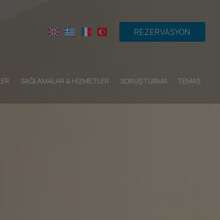
REZERVASYON
LER
SAĞLAMALAR & HIZMETLER
SORUŞTURMA
TEMAS