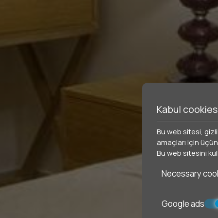
Kabul cookies
Bu web sitesi, gizl
amaçları için üçünc
Bu web sitesini ku
Necessary coo
Google ads