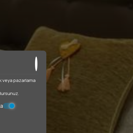
istik veya pazarlama
 olursunuz.
ta