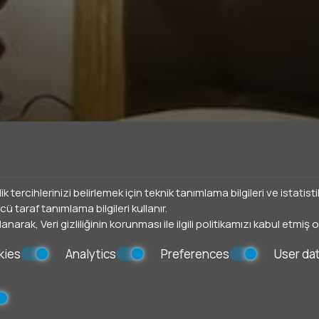
ilik tercihlerinizi belirlemek için teknik tanımlama bilgileri ve istat
ü taraf tanımlama bilgileri kullanır.
llanarak,
Veri gizliliğinin korunması
ile ilgili politikamızı kabul etmiş
kies
Analytics
Preferences
User da