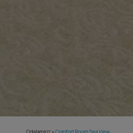
Odalamiriz
»
Comfort Room Sea View