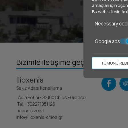
amaçları için üçünc
Bu web sitesini ku
Necessary coo
Google ads
Bizimle iletişime geçin
Bizi tak
TÜMÜNÜ RED
Ilioxenia
Sakız Adası Konaklama
Agia Fotini - 82100 Chios - Greece
Tel.
+302271051126
ioannis.zois1
info@ilioxenia-chios.gr