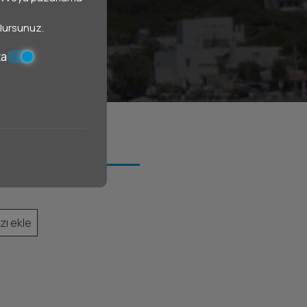
 olursunuz.
ta