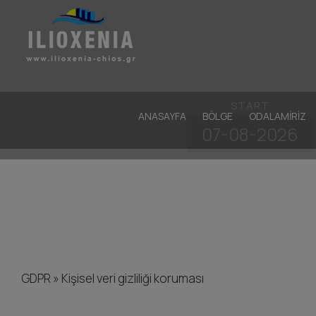
START
ANASAYFA
BÖLGE
ODALAMIRIZ
GDPR » Kişisel veri gizliliği koruması