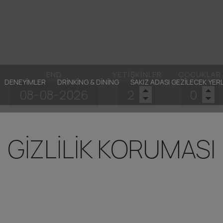
END
YETIŞKINLER
ÇOCUKLAR
DENEYIMLER
DRINKING & DINING
SAKIZ ADASI GEZILECEK YER
GIZLILIK KORUMASI