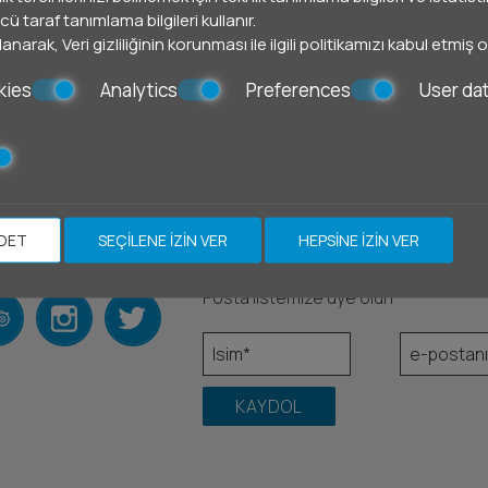
ü taraf tanımlama bilgileri kullanır.
llanarak,
Veri gizliliğinin korunması
ile ilgili politikamızı kabul etmiş
kies
Analytics
Preferences
User da
ip edin
Bülten
DET
SEÇILENE IZIN VER
HEPSINE IZIN VER
Posta listemize üye olun
KAYDOL