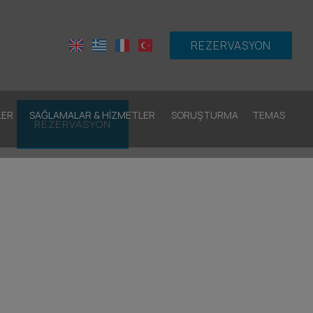
REZERVASYON
LER
SAĞLAMALAR & HIZMETLER
SORUŞTURMA
TEMAS
REZERVASYON